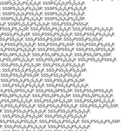
 SSSPS
S
S
PS
S
S
P, SSSPS
S
S
PS
S
S
P,
3
3
2
2
2
2
3
3
2
2
2
3
P, SSSPS
S
S
PS
S
SP, SSSPS
S
S
PS
S
S
P,
3
3
2
3
2
3
3
2
3
2
2
, SSSPS
S
S
PSS
S
P, SSSPS
S
S
PSS
S
P,
3
3
3
2
2
3
3
3
2
3
, SSSPS
S
S
PS
S
S
P, SSSPS
S
S
PS
S
SP,
3
3
3
2
2
3
3
3
3
2
3
S
P, SSSPS
S
S
PS
S
S
P, SSS
PSSS
PSSS
P,
3
3
3
3
3
3
2
2
2
3
PSSS
PS
S
SP, SSS
PSSS
PS
S
S
P, SSS
PSSS
PS
S
S
P,
2
2
3
2
2
2
3
2
2
2
2
3
3
PSSS
PS
S
SP, SSS
PSSS
PS
S
S
P, SSS
PSSS
PS
S
S
P,
2
2
3
3
2
2
3
3
2
2
2
3
3
3
SS
PSS
S
P, SSS
PSSS
PS
SSP, SSS
PSSS
PS
SS
P,
3
3
3
2
3
2
2
3
2
2
SS
PSSS
PS
S
S
P, SSS
PSSS
PS
SSP, SSS
PSSS
PS
SS
P,
2
3
2
3
3
2
3
3
2
3
3
2
SS
PSSS
PS
S
S
P, SSS
PSS
SPSSS
P, SSS
PSS
SPSS
S
P,
2
3
3
3
3
2
2
3
2
2
2
3
PSS
SPS
S
S
P, SSS
PSS
SPS
S
S
P, SSS
PSS
SPS
SSP,
2
2
3
2
2
2
2
3
3
2
2
3
S
PSS
SPS
S
S
P, SSS
PSS
SPS
S
S
P, SSS
PSS
S
PSSS
P,
2
2
3
3
2
2
2
3
3
3
2
2
2
3
, SSS
PSS
S
PS
S
SP, SSS
PSS
S
PS
S
S
P,
2
2
2
2
3
2
2
2
2
3
2
, SSS
PSS
S
PS
S
S
P, SSS
PSS
S
PS
S
SP,
2
2
2
3
2
3
2
2
2
3
3
, SSS
PSS
S
PSS
SP, SSS
PSS
S
PSS
S
P,
2
2
3
3
2
2
3
3
2
, SSS
PSS
S
PS
S
S
P, SSS
PSS
S
PS
S
SP,
2
2
3
2
2
3
2
2
3
2
3
, SSS
PSS
S
PS
S
S
P, SSS
PSS
S
PS
S
S
P,
2
2
3
3
2
2
2
2
3
3
2
3
SS
PSS
SPSS
S
P, SSS
PSS
SPSS
SP, SSS
PSS
SPSS
S
P,
2
3
2
3
2
3
3
2
3
3
2
PSS
SPS
S
S
P, SSS
PSS
SPS
S
SP, SSS
PSS
SPS
S
S
P,
3
2
2
3
2
3
2
3
2
3
2
3
2
PSS
SPS
S
S
P, SSS
PSS
SPS
S
SP, SSS
PSS
SPS
S
S
P,
2
3
3
2
3
2
3
3
3
2
3
3
3
2
SS
PSS
S
PSS
S
P, SSS
PSS
S
PSS
S
P, SSS
PSS
S
PS
SSP,
2
3
2
3
2
2
3
2
3
3
2
3
2
2
P, SSS
PSS
S
PS
S
S
P, SSS
PSS
S
PS
S
S
P,
2
3
2
2
3
2
2
3
2
2
3
3
, SSS
PSS
S
PS
S
SP, SSS
PSS
S
PS
S
S
P,
2
3
2
3
3
2
3
2
3
3
2
SSS
PSS
S
PSS
S
P, SSS
PSS
S
PSS
S
P, SSS
PSS
S
PS
SSP,
2
3
3
3
2
2
3
3
3
3
2
3
3
2
P, SSS
PSS
S
PS
S
S
P, SSS
PSS
S
PS
S
S
P,
2
3
3
2
3
2
2
3
3
2
3
3