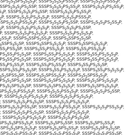
SSPS
S
SPS
S
S
P, SSSPS
S
S
PSSS
P, SSSPS
S
S
PSSS
P,
2
3
3
3
3
2
3
2
2
2
3
2
3
SSSPS
S
S
PS
SSP, SSSPS
S
S
PS
SS
P, SSSPS
S
S
PS
SS
P,
2
3
2
2
2
3
2
2
2
2
3
2
2
3
S
P, SSSPS
S
S
PS
SSP, SSSPS
S
S
PS
SS
P,
3
2
3
2
3
2
3
2
3
2
P, SSSPS
S
S
PS
S
S
P, SSSPS
S
S
PSSS
P,
2
2
3
2
3
3
3
2
3
3
2
SSPS
S
S
PSS
S
P, SSSPS
S
S
PS
SSP, SSSPS
S
S
PS
SS
P,
2
3
3
3
3
2
3
3
2
2
3
3
2
2
P, SSSPS
S
S
PS
S
S
P, SSSPS
S
S
PS
SSP,
2
2
3
3
2
3
3
2
3
3
3
P, SSSPS
S
S
PS
S
S
P, SSSPS
S
S
PS
S
S
P,
2
3
3
3
3
2
2
3
3
3
3
3
SS
P, SSSPS
SSPS
SS
P, SSSPS
SSPS
S
SP,
2
2
3
2
3
3
2
2
SSPS
S
SP, SSSPS
SSPS
S
S
P, SSSPS
SSPS
S
S
P,
3
3
2
3
3
2
2
3
3
2
3
SS
PSS
SP, SSSPS
SS
PSS
S
P, SSSPS
SS
PSS
S
P,
2
3
3
2
3
2
3
2
3
3
SPS
SS
PS
S
SP, SSSPS
SS
PS
S
S
P, SSSPS
SS
PS
S
S
P,
3
2
2
3
3
2
2
3
2
3
2
2
3
3
SPS
SS
PS
S
SP, SSSPS
SS
PS
S
S
P, SSSPS
SS
PS
S
S
P,
3
2
3
3
3
2
3
3
2
3
2
3
3
3
SS
PS
SS
P, SSSPS
SS
PS
SS
P, SSSPS
SS
PS
S
SP,
3
2
2
3
3
2
3
3
3
2
2
SSSPS
SS
PS
S
SP, SSSPS
SS
PS
S
S
P, SSSPS
SS
PS
S
S
P,
3
3
3
2
3
3
3
2
2
3
3
3
2
3
S
SPSS
SP, SSSPS
S
SPSS
S
P, SSSPS
S
SPSS
S
P,
3
2
3
3
2
3
2
3
2
3
3
SPS
S
SPS
S
SP, SSSPS
S
SPS
S
S
P, SSSPS
S
SPS
S
S
P,
3
2
2
3
3
2
2
3
2
3
2
2
3
3
SPS
S
SPS
S
SP, SSSPS
S
SPS
S
S
P, SSSPS
S
SPS
S
S
P,
3
2
3
3
3
2
3
3
2
3
2
3
3
3
SPS
S
S
PSS
S
P, SSSPS
S
S
PSS
S
P, SSSPS
S
S
PS
SSP,
3
2
2
3
2
3
2
2
3
3
3
2
2
2
P, SSSPS
S
S
PS
S
S
P, SSSPS
S
S
PS
S
S
P,
3
2
2
2
3
2
3
2
2
2
3
3
P, SSSPS
S
S
PS
S
SP, SSSPS
S
S
PS
S
S
P,
3
2
2
3
3
3
2
2
3
3
2
SSSPS
S
S
PSS
SP, SSSPS
S
S
PSS
S
P, SSSPS
S
S
PSS
S
P,
3
2
3
3
3
2
3
3
2
3
2
3
3
3
P, SSSPS
S
S
PS
S
SP, SSSPS
S
S
PS
S
S
P,
3
2
3
2
3
3
2
3
2
3
2
P, SSSPS
S
S
PS
S
S
P, SSSPS
S
S
PS
S
SP,
3
2
3
3
2
3
3
2
3
3
3
SSPS
S
SPSS
S
P, SSSPS
S
SPS
SSP, SSSPS
S
SPS
SS
P,
3
3
3
2
3
3
2
3
3
2
2
SSPS
S
SPS
S
S
P, SSSPS
S
SPS
SS
P, SSSPS
S
SPS
S
SP,
3
3
2
3
3
3
3
3
2
3
3
3
2
SSPS
S
S
PSS
S
P, SSSPS
S
S
PSS
S
P, SSSPS
S
S
PSS
SP,
3
3
2
2
2
3
3
2
2
3
3
3
2
3