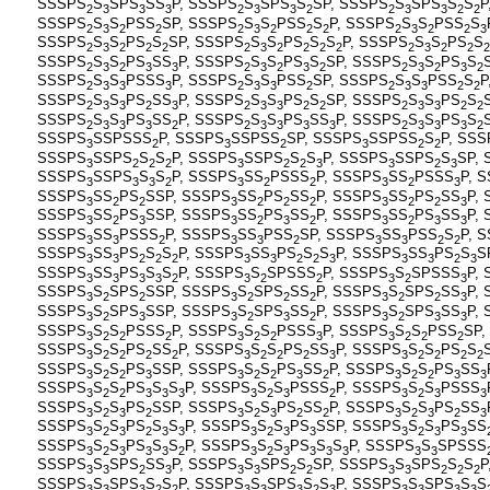
SSSPS
S
SPS
SS
P, SSSPS
S
SPS
S
SP, SSSPS
S
SPS
S
S
P
2
3
3
3
2
3
3
2
2
3
3
2
2
SSSPS
S
S
PSS
SP, SSSPS
S
S
PSS
S
P, SSSPS
S
S
PSS
S
2
3
2
2
2
3
2
2
2
2
3
2
2
3
SSSPS
S
S
PS
S
SP, SSSPS
S
S
PS
S
S
P, SSSPS
S
S
PS
S
2
3
2
2
2
2
3
2
2
2
2
2
3
2
2
2
SSSPS
S
S
PS
SS
P, SSSPS
S
S
PS
S
SP, SSSPS
S
S
PS
S
2
3
2
3
3
2
3
2
3
2
2
3
2
3
2
SSSPS
S
S
PSSS
P, SSSPS
S
S
PSS
SP, SSSPS
S
S
PSS
S
P
2
3
3
3
2
3
3
2
2
3
3
2
2
SSSPS
S
S
PS
SS
P, SSSPS
S
S
PS
S
SP, SSSPS
S
S
PS
S
2
3
3
2
3
2
3
3
2
2
2
3
3
2
2
SSSPS
S
S
PS
SS
P, SSSPS
S
S
PS
SS
P, SSSPS
S
S
PS
S
2
3
3
3
2
2
3
3
3
3
2
3
3
3
2
SSSPS
SSPSSS
P, SSSPS
SSPSS
SP, SSSPS
SSPSS
S
P, SSS
3
2
3
2
3
2
2
SSSPS
SSPS
S
S
P, SSSPS
SSPS
S
S
P, SSSPS
SSPS
S
SP,
3
2
2
2
3
2
2
3
3
2
3
SSSPS
SSPS
S
S
P, SSSPS
SS
PSSS
P, SSSPS
SS
PSSS
P, 
3
3
3
2
3
2
2
3
2
3
SSSPS
SS
PS
SSP, SSSPS
SS
PS
SS
P, SSSPS
SS
PS
SS
P,
3
2
2
3
2
2
2
3
2
2
3
SSSPS
SS
PS
SSP, SSSPS
SS
PS
SS
P, SSSPS
SS
PS
SS
P,
3
2
3
3
2
3
2
3
2
3
3
SSSPS
SS
PSSS
P, SSSPS
SS
PSS
SP, SSSPS
SS
PSS
S
P, 
3
3
2
3
3
2
3
3
2
2
SSSPS
SS
PS
S
S
P, SSSPS
SS
PS
S
S
P, SSSPS
SS
PS
S
S
3
3
2
2
2
3
3
2
2
3
3
3
2
3
SSSPS
SS
PS
S
S
P, SSSPS
S
SPSSS
P, SSSPS
S
SPSSS
P,
3
3
3
3
2
3
2
2
3
2
3
SSSPS
S
SPS
SSP, SSSPS
S
SPS
SS
P, SSSPS
S
SPS
SS
P,
3
2
2
3
2
2
2
3
2
2
3
SSSPS
S
SPS
SSP, SSSPS
S
SPS
SS
P, SSSPS
S
SPS
SS
P,
3
2
3
3
2
3
2
3
2
3
3
SSSPS
S
S
PSSS
P, SSSPS
S
S
PSSS
P, SSSPS
S
S
PSS
SP,
3
2
2
2
3
2
2
3
3
2
2
2
SSSPS
S
S
PS
SS
P, SSSPS
S
S
PS
SS
P, SSSPS
S
S
PS
S
3
2
2
2
2
3
2
2
2
3
3
2
2
2
2
SSSPS
S
S
PS
SSP, SSSPS
S
S
PS
SS
P, SSSPS
S
S
PS
SS
3
2
2
3
3
2
2
3
2
3
2
2
3
3
SSSPS
S
S
PS
S
S
P, SSSPS
S
S
PSSS
P, SSSPS
S
S
PSSS
3
2
2
3
3
3
3
2
3
2
3
2
3
3
SSSPS
S
S
PS
SSP, SSSPS
S
S
PS
SS
P, SSSPS
S
S
PS
SS
3
2
3
2
3
2
3
2
2
3
2
3
2
3
SSSPS
S
S
PS
S
S
P, SSSPS
S
S
PS
SSP, SSSPS
S
S
PS
SS
3
2
3
2
3
3
3
2
3
3
3
2
3
3
SSSPS
S
S
PS
S
S
P, SSSPS
S
S
PS
S
S
P, SSSPS
S
SPSSS
3
2
3
3
3
2
3
2
3
3
3
3
3
3
SSSPS
S
SPS
SS
P, SSSPS
S
SPS
S
SP, SSSPS
S
SPS
S
S
P
3
3
2
3
3
3
2
2
3
3
2
2
2
SSSPS
S
SPS
S
S
P, SSSPS
S
SPS
S
S
P, SSSPS
S
SPS
S
S
3
3
3
2
2
3
3
3
2
3
3
3
3
3