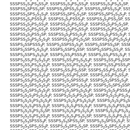
SSSPSS
S
PS
SS
P, SSSPSS
S
PS
SS
P, SSSPSS
S
PS
S
SP,
2
3
3
2
2
3
3
3
2
3
3
2
SSSPSS
SPSS
SP, SSSPSS
SPSS
S
P, SSSPSS
SPSS
S
P, SS
3
2
3
2
2
3
2
3
SSSPSS
SPS
S
S
P, SSSPSS
SPS
S
SP, SSSPSS
SPS
S
S
P,
3
2
2
3
3
2
3
3
2
3
2
SSSPSS
S
PSSS
P, SSSPSS
S
PSSS
P, SSSPSS
S
PSS
SP, S
3
2
2
3
2
3
3
2
2
SSSPSS
S
PS
SS
P, SSSPSS
S
PS
SS
P, SSSPSS
S
PS
S
SP,
3
2
2
2
3
2
2
3
3
2
2
2
SSSPSS
S
PS
SS
P, SSSPSS
S
PS
SS
P, SSSPSS
S
PS
S
SP,
3
2
3
2
3
2
3
3
3
2
3
2
SSSPSS
S
PSS
SP, SSSPSS
S
PSS
S
P, SSSPSS
S
PSS
S
P,
3
3
2
3
3
2
2
3
3
2
3
SSSPSS
S
PS
S
S
P, SSSPSS
S
PS
S
SP, SSSPSS
S
PS
S
S
3
3
2
2
3
3
3
2
3
3
3
2
3
2
SSSPS
SSPSSS
P, SSSPS
SSPSS
S
P, SSSPS
SSPSS
SP, SSS
2
3
2
2
3
2
3
SSSPS
SSPS
S
S
P, SSSPS
SSPS
SSP, SSSPS
SSPS
SS
P, S
2
2
3
3
2
3
2
3
2
SSSPS
SSPS
S
S
P, SSSPS
SS
PSSS
P, SSSPS
SS
PSS
S
P,
2
3
3
3
2
2
3
2
2
2
3
SSSPS
SS
PS
S
S
P, SSSPS
SS
PS
S
S
P, SSSPS
SS
PS
SSP
2
2
2
3
2
2
2
2
3
3
2
2
3
SSSPS
SS
PS
S
S
P, SSSPS
SS
PS
S
S
P, SSSPS
SS
PSSS
P
2
2
3
3
2
2
2
3
3
3
2
3
2
SSSPS
SS
PSS
S
P, SSSPS
SS
PS
SSP, SSSPS
SS
PS
SS
P,
2
3
3
3
2
3
2
2
3
2
2
SSSPS
SS
PS
S
S
P, SSSPS
SS
PS
SSP, SSSPS
SS
PS
SS
P,
2
3
2
3
3
2
3
3
2
3
3
2
SSSPS
SS
PS
S
S
P, SSSPS
S
SPSSS
P, SSSPS
S
SPSS
S
P,
2
3
3
3
3
2
2
3
2
2
2
3
SSSPS
S
SPS
S
S
P, SSSPS
S
SPS
S
S
P, SSSPS
S
SPS
SSP
2
2
2
3
2
2
2
2
3
3
2
2
3
SSSPS
S
SPS
S
S
P, SSSPS
S
SPS
S
S
P, SSSPS
S
S
PSSS
2
2
3
3
2
2
2
3
3
3
2
2
2
3
SSSPS
S
S
PS
S
S
P, SSSPS
S
S
PS
S
SP, SSSPS
S
S
PS
S
2
2
2
2
2
3
2
2
2
2
3
2
2
2
2
3
SSSPS
S
S
PS
S
S
P, SSSPS
S
S
PS
S
S
P, SSSPS
S
S
PS
S
2
2
2
3
2
2
2
2
2
3
2
3
2
2
2
3
SSSPS
S
S
PSS
S
P, SSSPS
S
S
PSS
S
P, SSSPS
S
S
PSS
S
2
2
3
2
2
2
2
3
2
3
2
2
3
3
SSSPS
S
S
PS
S
SP, SSSPS
S
S
PS
S
S
P, SSSPS
S
S
PS
S
2
2
3
2
2
2
2
3
2
2
2
2
2
3
2
2
SSSPS
S
S
PS
SS
P, SSSPS
S
S
PS
S
SP, SSSPS
S
S
PS
S
2
2
3
3
3
2
2
3
3
2
2
2
3
3
2
SSSPS
S
SPSSS
P, SSSPS
S
SPSS
SP, SSSPS
S
SPSS
S
P, 
2
3
3
2
3
2
2
3
2
2
SSSPS
S
SPS
SS
P, SSSPS
S
SPS
S
SP, SSSPS
S
SPS
S
S
P
2
3
2
3
2
3
2
2
2
3
2
2
2