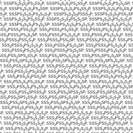
P, SSSPS
S
S
PS
SS
P, SSSPS
S
S
PS
SS
P, SSSPS
S
S
PS
S
SP,
3
3
2
2
2
3
3
2
2
3
3
3
2
2
2
S
P, SSSPS
S
S
PS
SSP, SSSPS
S
S
PS
SS
P, SSSPS
S
S
PS
SS
3
3
3
2
3
3
3
2
3
2
3
3
2
3
3
S
P, SSSPS
S
S
PS
S
S
P, SSSPS
S
S
PSSS
P, SSSPS
S
S
PSS
SP
2
3
3
2
3
3
3
3
3
3
2
3
3
3
2
P, SSSPS
S
S
PS
SS
P, SSSPS
S
S
PS
S
SP, SSSPS
S
S
PS
S
S
P
3
3
3
2
3
3
3
3
2
2
3
3
3
2
2
2
S
P, SSSPS
S
S
PS
S
SP, SSSPS
S
S
PS
S
S
P, SSSPS
S
S
PS
S
2
3
3
3
3
2
3
3
3
3
2
2
3
3
3
3
2
SSS
PSSS
PSS
S
P, SSS
PSSS
PS
SS
P, SSS
PSSS
PS
S
S
P, SSS
2
2
3
3
2
2
2
3
2
2
2
2
3
2
SSS
PSSS
PS
S
SP, SSS
PSSS
PS
S
S
P, SSS
PSSS
PS
S
S
P, SSS
2
2
3
2
2
2
3
2
2
2
2
3
2
3
SSS
PSSS
PSS
S
P, SSS
PSSS
PSS
SP, SSS
PSSS
PSS
S
P, SSS
PS
2
3
2
3
2
3
3
2
3
3
2
2
, SSS
PSSS
PS
S
S
P, SSS
PSSS
PS
S
SP, SSS
PSSS
PS
S
S
P, S
2
3
2
2
3
2
3
2
3
2
3
2
3
2
, SSS
PSSS
PS
S
S
P, SSS
PSSS
PS
S
SP, SSS
PSSS
PS
S
S
P, S
2
3
3
2
3
2
3
3
3
2
3
3
3
2
SSS
PSS
SPS
SS
P, SSS
PSS
SPS
S
S
P, SSS
PSS
SPS
S
SP, SSS
2
2
2
3
2
2
2
2
3
2
2
2
3
2
 SSS
PSS
SPS
S
S
P, SSS
PSS
SPS
S
S
P, SSS
PSS
SPS
S
SP, SS
2
2
3
2
2
2
2
3
2
3
2
2
3
3
P, SSS
PSS
S
PSS
S
P, SSS
PSS
S
PS
SS
P, SSS
PSS
S
PS
S
S
P
2
2
2
3
3
2
2
2
2
3
2
2
2
2
2
3
P, SSS
PSS
S
PS
SS
P, SSS
PSS
S
PS
S
SP, SSS
PSS
S
PS
S
S
P
2
2
2
2
3
3
2
2
2
3
2
2
2
2
3
2
2
S
P, SSS
PSS
S
PSS
SP, SSS
PSS
S
PSS
S
P, SSS
PSS
S
PSS
S
P
3
2
2
3
2
2
2
3
2
2
2
2
3
2
3
P, SSS
PSS
S
PS
SS
P, SSS
PSS
S
PS
S
SP, SSS
PSS
S
PS
S
S
P
2
2
3
2
3
2
2
3
2
2
2
2
3
2
2
2
SP, SSS
PSS
S
PS
SS
P, SSS
PSS
S
PS
SS
P, SSS
PSS
S
PS
S
SP
2
2
3
3
2
2
2
3
3
3
2
2
3
3
2
S
P, SSS
PSS
SPSSS
P, SSS
PSS
SPSS
SP, SSS
PSS
SPSS
S
P, S
3
2
3
3
2
3
2
2
3
2
2
SSS
PSS
SPS
SS
P, SSS
PSS
SPS
S
SP, SSS
PSS
SPS
S
S
P, SSS
2
3
2
3
2
3
2
2
2
3
2
2
2
2
 SSS
PSS
SPS
SS
P, SSS
PSS
SPS
S
SP, SSS
PSS
SPS
S
S
P, SSS
2
3
3
3
2
3
3
2
2
3
3
2
2
, SSS
PSS
S
PSS
S
P, SSS
PSS
S
PSS
S
P, SSS
PSS
S
PSS
SP, S
2
3
2
2
2
2
3
2
2
3
2
3
2
3
SP, SSS
PSS
S
PS
S
S
P, SSS
PSS
S
PS
S
S
P, SSS
PSS
S
PS
S
S
2
3
2
2
2
2
2
3
2
2
2
3
2
3
2
2
3
P, SSS
PSS
S
PS
S
SP, SSS
PSS
S
PS
S
S
P, SSS
PSS
S
PS
S
S
P
2
3
2
3
2
2
3
2
3
2
2
2
3
2
3
2
3
P, SSS
PSS
S
PSS
S
P, SSS
PSS
S
PSS
S
P, SSS
PSS
S
PSS
SP, 
2
3
3
2
2
2
3
3
2
3
2
3
3
3
SP, SSS
PSS
S
PS
S
S
P, SSS
PSS
S
PS
S
S
P, SSS
PSS
S
PS
S
S
2
3
3
2
2
2
2
3
3
2
2
3
2
3
3
2
3