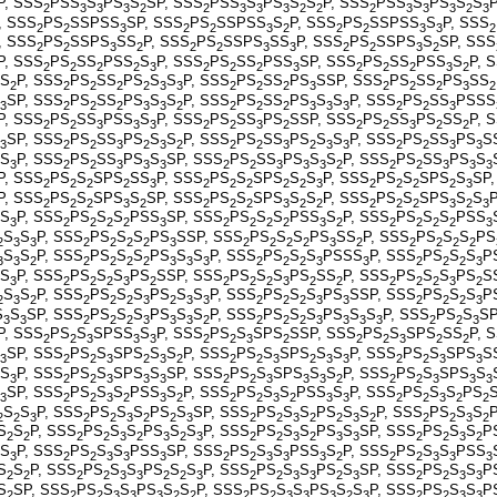
P, SSS
PSS
S
PS
S
SP, SSS
PSS
S
PS
S
S
P, SSS
PSS
S
PS
S
S
P
2
3
3
3
2
2
3
3
3
2
2
2
3
3
3
2
3
, SSS
PS
SSPSS
SP, SSS
PS
SSPSS
S
P, SSS
PS
SSPSS
S
P, SSS
2
2
3
2
2
3
2
2
2
3
3
2
, SSS
PS
SSPS
SS
P, SSS
PS
SSPS
SS
P, SSS
PS
SSPS
S
SP, SSS
2
2
3
2
2
2
3
3
2
2
3
2
P, SSS
PS
SS
PSS
S
P, SSS
PS
SS
PSS
SP, SSS
PS
SS
PSS
S
P, 
2
2
2
2
3
2
2
2
3
2
2
2
3
2
S
P, SSS
PS
SS
PS
S
S
P, SSS
PS
SS
PS
SSP, SSS
PS
SS
PS
SS
2
2
2
2
2
3
3
2
2
2
3
2
2
2
3
2
SP, SSS
PS
SS
PS
S
S
P, SSS
PS
SS
PS
S
S
P, SSS
PS
SS
PSSS
3
2
2
2
3
3
2
2
2
2
3
3
3
2
2
3
P, SSS
PS
SS
PSS
S
P, SSS
PS
SS
PS
SSP, SSS
PS
SS
PS
SS
P, 
2
2
3
3
3
2
2
3
2
2
2
3
2
2
SP, SSS
PS
SS
PS
S
S
P, SSS
PS
SS
PS
S
S
P, SSS
PS
SS
PS
S
3
2
2
3
2
3
2
2
2
3
2
3
3
2
2
3
3
S
P, SSS
PS
SS
PS
S
SP, SSS
PS
SS
PS
S
S
P, SSS
PS
SS
PS
S
3
2
2
3
3
3
2
2
3
3
3
2
2
2
3
3
3
P, SSS
PS
S
SPS
SS
P, SSS
PS
S
SPS
S
S
P, SSS
PS
S
SPS
S
SP,
2
2
2
2
3
2
2
2
2
2
3
2
2
2
2
3
P, SSS
PS
S
SPS
S
SP, SSS
PS
S
SPS
S
S
P, SSS
PS
S
SPS
S
S
P
2
2
2
3
2
2
2
2
3
2
2
2
2
2
3
2
3
S
P, SSS
PS
S
S
PSS
SP, SSS
PS
S
S
PSS
S
P, SSS
PS
S
S
PSS
3
2
2
2
2
3
2
2
2
2
3
2
2
2
2
2
3
S
S
P, SSS
PS
S
S
PS
SSP, SSS
PS
S
S
PS
SS
P, SSS
PS
S
S
PS
2
3
3
2
2
2
2
3
2
2
2
2
3
2
2
2
2
2
S
S
P, SSS
PS
S
S
PS
S
S
P, SSS
PS
S
S
PSSS
P, SSS
PS
S
S
P
3
3
2
2
2
2
2
3
3
3
2
2
2
3
3
2
2
2
3
S
P, SSS
PS
S
S
PS
SSP, SSS
PS
S
S
PS
SS
P, SSS
PS
S
S
PS
S
3
2
2
2
3
2
2
2
2
3
2
2
2
2
2
3
2
S
S
P, SSS
PS
S
S
PS
S
S
P, SSS
PS
S
S
PS
SSP, SSS
PS
S
S
P
2
3
2
2
2
2
3
2
3
3
2
2
2
3
3
2
2
2
3
S
S
SP, SSS
PS
S
S
PS
S
S
P, SSS
PS
S
S
PS
S
S
P, SSS
PS
S
S
3
3
2
2
2
3
3
3
2
2
2
2
3
3
3
3
2
2
3
P, SSS
PS
S
SPSS
S
P, SSS
PS
S
SPS
SSP, SSS
PS
S
SPS
SS
P, 
2
2
3
3
3
2
2
3
2
2
2
3
2
2
SP, SSS
PS
S
SPS
S
S
P, SSS
PS
S
SPS
S
S
P, SSS
PS
S
SPS
S
3
2
2
3
2
3
2
2
2
3
2
3
3
2
2
3
3
S
P, SSS
PS
S
SPS
S
SP, SSS
PS
S
SPS
S
S
P, SSS
PS
S
SPS
S
3
2
2
3
3
3
2
2
3
3
3
2
2
2
3
3
3
SP, SSS
PS
S
S
PSS
S
P, SSS
PS
S
S
PSS
S
P, SSS
PS
S
S
PS
3
2
2
3
2
3
2
2
2
3
2
3
3
2
2
3
2
2
S
S
P, SSS
PS
S
S
PS
S
SP, SSS
PS
S
S
PS
S
S
P, SSS
PS
S
S
2
2
3
2
2
3
2
2
3
2
2
3
2
2
3
2
2
2
3
2
S
S
P, SSS
PS
S
S
PS
S
S
P, SSS
PS
S
S
PS
S
SP, SSS
PS
S
S
P
2
2
2
2
3
2
3
2
3
2
2
3
2
3
3
2
2
3
2
S
P, SSS
PS
S
S
PSS
SP, SSS
PS
S
S
PSS
S
P, SSS
PS
S
S
PSS
3
2
2
3
3
3
2
2
3
3
3
2
2
2
3
3
3
S
S
P, SSS
PS
S
S
PS
S
S
P, SSS
PS
S
S
PS
S
SP, SSS
PS
S
S
P
2
2
2
2
3
3
2
2
3
2
2
3
3
2
3
2
2
3
3
S
SP, SSS
PS
S
S
PS
S
S
P, SSS
PS
S
S
PS
S
S
P, SSS
PS
S
S
P
2
2
2
3
3
3
2
2
2
2
3
3
3
2
3
2
2
3
3