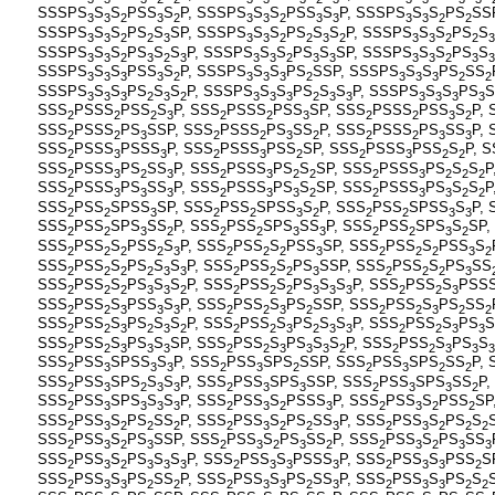
SSSPS
S
S
PSS
S
P, SSSPS
S
S
PSS
S
P, SSSPS
S
S
PS
SS
3
3
2
3
2
3
3
2
3
3
3
3
2
2
SSSPS
S
S
PS
S
SP, SSSPS
S
S
PS
S
S
P, SSSPS
S
S
PS
S
3
3
2
2
3
3
3
2
2
3
2
3
3
2
2
3
SSSPS
S
S
PS
S
S
P, SSSPS
S
S
PS
S
SP, SSSPS
S
S
PS
S
3
3
2
3
2
3
3
3
2
3
3
3
3
2
3
3
SSSPS
S
S
PSS
S
P, SSSPS
S
S
PS
SSP, SSSPS
S
S
PS
SS
3
3
3
3
2
3
3
3
2
3
3
3
2
2
SSSPS
S
S
PS
S
S
P, SSSPS
S
S
PS
S
S
P, SSSPS
S
S
PS
S
3
3
3
2
3
2
3
3
3
2
3
3
3
3
3
3
SSS
PSSS
PSS
S
P, SSS
PSSS
PSS
SP, SSS
PSSS
PSS
S
P, 
2
2
2
3
2
2
3
2
2
3
2
SSS
PSSS
PS
SSP, SSS
PSSS
PS
SS
P, SSS
PSSS
PS
SS
P, 
2
2
3
2
2
3
2
2
2
3
3
SSS
PSSS
PSSS
P, SSS
PSSS
PSS
SP, SSS
PSSS
PSS
S
P, 
2
3
3
2
3
2
2
3
2
2
SSS
PSSS
PS
SS
P, SSS
PSSS
PS
S
SP, SSS
PSSS
PS
S
S
P
2
3
2
3
2
3
2
2
2
3
2
2
2
SSS
PSSS
PS
SS
P, SSS
PSSS
PS
S
SP, SSS
PSSS
PS
S
S
P
2
3
3
3
2
3
3
2
2
3
3
2
2
SSS
PSS
SPSS
SP, SSS
PSS
SPSS
S
P, SSS
PSS
SPSS
S
P, 
2
2
3
2
2
3
2
2
2
3
3
SSS
PSS
SPS
SS
P, SSS
PSS
SPS
SS
P, SSS
PSS
SPS
S
SP,
2
2
3
2
2
2
3
3
2
2
3
2
SSS
PSS
S
PSS
S
P, SSS
PSS
S
PSS
SP, SSS
PSS
S
PSS
S
2
2
2
2
3
2
2
2
3
2
2
2
3
2
SSS
PSS
S
PS
S
S
P, SSS
PSS
S
PS
SSP, SSS
PSS
S
PS
SS
2
2
2
2
3
3
2
2
2
3
2
2
2
3
SSS
PSS
S
PS
S
S
P, SSS
PSS
S
PS
S
S
P, SSS
PSS
S
PSS
2
2
2
3
3
2
2
2
2
3
3
3
2
2
3
SSS
PSS
S
PSS
S
P, SSS
PSS
S
PS
SSP, SSS
PSS
S
PS
SS
2
2
3
3
3
2
2
3
2
2
2
3
2
2
SSS
PSS
S
PS
S
S
P, SSS
PSS
S
PS
S
S
P, SSS
PSS
S
PS
S
2
2
3
2
3
2
2
2
3
2
3
3
2
2
3
3
SSS
PSS
S
PS
S
SP, SSS
PSS
S
PS
S
S
P, SSS
PSS
S
PS
S
2
2
3
3
3
2
2
3
3
3
2
2
2
3
3
3
SSS
PSS
SPSS
S
P, SSS
PSS
SPS
SSP, SSS
PSS
SPS
SS
P, 
2
3
3
3
2
3
2
2
3
2
2
SSS
PSS
SPS
S
S
P, SSS
PSS
SPS
SSP, SSS
PSS
SPS
SS
P,
2
3
2
3
3
2
3
3
2
3
3
2
SSS
PSS
SPS
S
S
P, SSS
PSS
S
PSSS
P, SSS
PSS
S
PSS
SP
2
3
3
3
3
2
3
2
3
2
3
2
2
SSS
PSS
S
PS
SS
P, SSS
PSS
S
PS
SS
P, SSS
PSS
S
PS
S
2
3
2
2
2
2
3
2
2
3
2
3
2
2
2
SSS
PSS
S
PS
SSP, SSS
PSS
S
PS
SS
P, SSS
PSS
S
PS
SS
2
3
2
3
2
3
2
3
2
2
3
2
3
3
SSS
PSS
S
PS
S
S
P, SSS
PSS
S
PSSS
P, SSS
PSS
S
PSS
S
2
3
2
3
3
3
2
3
3
3
2
3
3
2
SSS
PSS
S
PS
SS
P, SSS
PSS
S
PS
SS
P, SSS
PSS
S
PS
S
2
3
3
2
2
2
3
3
2
3
2
3
3
2
2