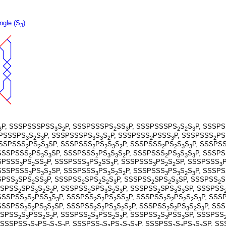
ngle (S
)
3
P, SSSPSSSPSS
S
P, SSSPSSSPS
SS
P, SSSPSSSPS
S
S
P, SSSP
3
3
2
2
3
2
2
3
SPSSSPS
S
S
P, SSSPSSSPS
S
S
P, SSSPSSS
PSSS
P, SSSPSSS
PS
3
2
3
3
3
2
2
3
2
SSSPSSS
PS
S
SP, SSSPSSS
PS
S
S
P, SSSPSSS
PS
S
S
P, SSSPS
2
2
3
2
2
3
2
2
2
3
3
 SSSPSSS
PS
S
SP, SSSPSSS
PS
S
S
P, SSSPSSS
PS
S
S
P, SSSP
2
3
3
2
3
3
2
2
3
3
3
SPSSS
PS
SS
P, SSSPSSS
PS
SS
P, SSSPSSS
PS
S
SP, SSSPSSS
3
2
2
3
2
3
3
2
2
3
 SSSPSSS
PS
S
SP, SSSPSSS
PS
S
S
P, SSSPSSS
PS
S
S
P, SSSP
3
3
2
3
3
2
2
3
3
2
3
SPSS
SPS
SS
P, SSSPSS
SPS
S
S
P, SSSPSS
SPS
S
SP, SSSPSS
S
2
2
3
2
2
2
3
2
2
3
2
SSPSS
SPS
S
S
P, SSSPSS
SPS
S
S
P, SSSPSS
SPS
S
SP, SSSPSS
2
3
2
2
2
3
2
3
2
3
3
 SSSPSS
S
PSS
S
P, SSSPSS
S
PS
SS
P, SSSPSS
S
PS
S
S
P, SSS
2
2
3
3
2
2
2
3
2
2
2
2
3
 SSSPSS
S
PS
S
SP, SSSPSS
S
PS
S
S
P, SSSPSS
S
PS
S
S
P, SS
2
2
3
2
2
2
3
2
2
2
2
3
2
3
SSPSS
S
PSS
S
P, SSSPSS
S
PSS
S
P, SSSPSS
S
PSS
SP, SSSPSS
2
3
2
2
2
3
2
3
2
3
3
 SSSPSS
S
PS
S
S
P, SSSPSS
S
PS
S
S
P, SSSPSS
S
PS
S
SP, S
2
3
2
2
2
2
3
2
2
3
2
3
2
3