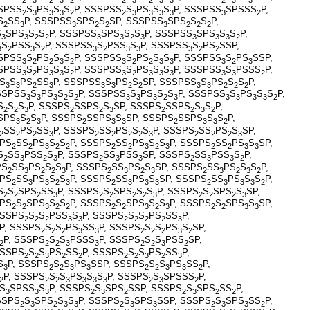
SSPSS
S
PS
S
S
P, SSSPSS
S
PS
S
S
P, SSSPSS
SPSSS
P,
2
3
3
3
2
2
3
3
3
3
3
2
S
SS
P, SSSPSS
SPS
S
SP, SSSPSS
SPS
S
S
P,
2
3
3
2
2
3
2
2
2
S
SPS
S
S
P, SSSPSS
SPS
S
S
P, SSSPSS
SPS
S
S
P,
3
3
2
2
3
3
2
3
3
3
3
2
S
PSS
S
P, SSSPSS
S
PSS
S
P, SSSPSS
S
PS
SSP,
3
2
3
2
3
2
3
3
3
2
2
SSPSS
S
PS
S
S
P, SSSPSS
S
PS
S
S
P, SSSPSS
S
PS
SSP,
3
2
2
3
2
3
2
2
3
3
3
2
3
SSPSS
S
PS
S
S
P, SSSPSS
S
PS
S
S
P, SSSPSS
S
PSSS
P,
3
2
3
3
2
3
2
3
3
3
3
3
2
S
S
PS
SS
P, SSSPSS
S
PS
S
SP, SSSPSS
S
PS
S
S
P,
3
3
2
3
3
3
2
2
3
3
2
2
2
SSPSS
S
PS
S
S
P, SSSPSS
S
PS
S
S
P, SSSPSS
S
PS
S
S
P,
3
3
3
2
2
3
3
3
2
3
3
3
3
3
2
S
S
S
P, SSSPS
SSPS
S
SP, SSSPS
SSPS
S
S
P,
2
2
3
2
2
3
2
2
3
2
SPS
S
S
P, SSSPS
SSPS
S
SP, SSSPS
SSPS
S
S
P,
3
2
3
2
3
3
2
3
3
2
SS
PS
SS
P, SSSPS
SS
PS
S
S
P, SSSPS
SS
PS
S
SP,
2
2
2
3
2
2
2
2
3
2
2
2
3
SPS
SS
PS
S
S
P, SSSPS
SS
PS
S
S
P, SSSPS
SS
PS
S
SP,
2
2
3
2
2
2
2
3
2
3
2
2
3
3
S
SS
PSS
S
P, SSSPS
SS
PSS
SP, SSSPS
SS
PSS
S
P,
2
3
2
3
2
3
3
2
3
3
2
PS
SS
PS
S
S
P, SSSPS
SS
PS
S
SP, SSSPS
SS
PS
S
S
P,
2
3
2
2
3
2
3
2
3
2
3
2
3
2
SPS
SS
PS
S
S
P, SSSPS
SS
PS
S
SP, SSSPS
SS
PS
S
S
P,
2
3
3
2
3
2
3
3
3
2
3
3
3
2
S
S
SPS
SS
P, SSSPS
S
SPS
S
S
P, SSSPS
S
SPS
S
SP,
2
2
2
3
2
2
2
2
3
2
2
2
3
SPS
S
SPS
S
S
P, SSSPS
S
SPS
S
S
P, SSSPS
S
SPS
S
SP,
2
2
3
2
2
2
2
3
2
3
2
2
3
3
SSSPS
S
S
PSS
S
P, SSSPS
S
S
PS
SS
P,
2
2
2
3
3
2
2
2
2
3
P, SSSPS
S
S
PS
SS
P, SSSPS
S
S
PS
S
SP,
2
2
2
3
3
2
2
2
3
2
P, SSSPS
S
S
PSSS
P, SSSPS
S
S
PSS
SP,
2
2
2
3
3
2
2
3
2
SSSPS
S
S
PS
SS
P, SSSPS
S
S
PS
SS
P,
2
2
3
2
2
2
2
3
2
3
S
P, SSSPS
S
S
PS
SSP, SSSPS
S
S
PS
SS
P,
3
2
2
3
3
2
2
3
3
2
P, SSSPS
S
S
PS
S
S
P, SSSPS
S
SPSSS
P,
2
2
2
3
3
3
3
2
3
2
S
SPSS
S
P, SSSPS
S
SPS
SSP, SSSPS
S
SPS
SS
P,
3
3
3
2
3
2
2
3
2
2
SSPS
S
SPS
S
S
P, SSSPS
S
SPS
SSP, SSSPS
S
SPS
SS
P,
2
3
2
3
3
2
3
3
2
3
3
2