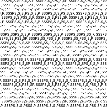
, SSSPS
S
SPS
S
S
P, SSSPS
S
SPS
S
SP, SSSPS
S
SPS
S
S
P, S
2
3
3
2
3
2
3
3
3
2
3
3
3
2
P, SSSPS
S
S
PSS
SP, SSSPS
S
S
PSS
S
P, SSSPS
S
S
PSS
S
P, 
2
3
2
3
2
3
2
3
2
2
3
2
3
3
S
P, SSSPS
S
S
PS
S
SP, SSSPS
S
S
PS
S
S
P, SSSPS
S
S
PS
S
3
2
3
2
2
3
2
3
2
2
3
2
2
3
2
2
3
S
P, SSSPS
S
S
PS
S
S
P, SSSPS
S
S
PS
S
SP, SSSPS
S
S
PS
S
S
2
2
3
2
3
2
3
2
3
2
3
3
2
3
2
3
3
, SSSPS
S
S
PSS
S
P, SSSPS
S
S
PSS
SP, SSSPS
S
S
PSS
S
P, S
2
3
3
2
3
2
3
3
3
2
3
3
3
2
S
P, SSSPS
S
S
PS
S
S
P, SSSPS
S
S
PS
S
SP, SSSPS
S
S
PS
S
S
2
2
3
3
2
2
3
2
3
3
2
3
2
3
3
2
3
SP, SSSPS
S
S
PS
S
S
P, SSSPS
S
S
PS
S
S
P, SSSPS
S
S
PS
S
S
2
3
3
3
2
2
2
3
3
3
2
3
2
3
3
3
3
PS
SSPSS
S
P, SSSPS
SSPSS
S
P, SSSPS
SSPS
SSP, SSSPS
SSPS
3
2
3
3
3
2
3
2
3
 SSSPS
SSPS
S
S
P, SSSPS
SSPS
S
S
P, SSSPS
SSPS
SS
P, SSSPS
3
2
3
2
3
2
3
3
3
3
2
SSSPS
SS
PSS
SP, SSSPS
SS
PSS
S
P, SSSPS
SS
PSS
S
P, SSSPS
3
2
2
3
2
2
2
3
2
2
3
3
 SSSPS
SS
PS
S
SP, SSSPS
SS
PS
S
S
P, SSSPS
SS
PS
S
S
P, SS
3
2
2
2
3
2
2
2
2
3
2
2
2
3
 SSSPS
SS
PS
S
SP, SSSPS
SS
PS
S
S
P, SSSPS
SS
PS
S
S
P, SS
3
2
3
2
3
2
3
2
2
3
2
3
2
3
SSSPS
SS
PSS
S
P, SSSPS
SS
PSS
S
P, SSSPS
SS
PS
SSP, SSSPS
3
3
2
3
3
3
3
2
3
3
2
3
P, SSSPS
SS
PS
S
S
P, SSSPS
SS
PS
S
S
P, SSSPS
SS
PS
SS
P, 
3
3
2
3
2
3
3
2
3
3
3
3
3
2
 SSSPS
S
SPSS
SP, SSSPS
S
SPSS
S
P, SSSPS
S
SPSS
S
P, SSSPS
3
2
2
3
2
2
2
3
2
2
3
 SSSPS
S
SPS
S
SP, SSSPS
S
SPS
S
S
P, SSSPS
S
SPS
S
S
P, SS
3
2
2
2
3
2
2
2
2
3
2
2
2
3
 SSSPS
S
SPS
S
SP, SSSPS
S
SPS
S
S
P, SSSPS
S
SPS
S
S
P, SS
3
2
3
2
3
2
3
2
2
3
2
3
2
3
 SSSPS
S
S
PSS
S
P, SSSPS
S
S
PSS
S
P, SSSPS
S
S
PSS
SP, SS
3
2
2
2
2
3
2
2
2
3
3
2
2
3
SP, SSSPS
S
S
PS
S
S
P, SSSPS
S
S
PS
S
S
P, SSSPS
S
S
PS
S
S
3
2
2
2
2
2
3
2
2
2
2
3
3
2
2
2
3
P, SSSPS
S
S
PS
S
SP, SSSPS
S
S
PS
S
S
P, SSSPS
S
S
PS
S
S
3
2
2
3
2
3
2
2
3
2
2
3
2
2
3
2
3
P, SSSPS
S
S
PSS
SP, SSSPS
S
S
PSS
S
P, SSSPS
S
S
PSS
S
P, 
3
2
3
2
3
2
3
2
2
3
2
3
2
3
P, SSSPS
S
S
PS
S
SP, SSSPS
S
S
PS
S
S
P, SSSPS
S
S
PS
S
S
3
2
3
2
2
3
2
3
2
2
2
3
2
3
2
2
3
P, SSSPS
S
S
PS
SS
P, SSSPS
S
S
PS
S
SP, SSSPS
S
S
PS
S
S
2
3
2
3
3
3
3
2
3
3
2
3
2
3
3
2
2
P, SSSPS
S
SPSS
SP, SSSPS
S
SPSS
S
P, SSSPS
S
SPSS
S
P, S
2
3
3
2
3
3
2
2
3
3
2
3
, SSSPS
S
SPS
S
S
P, SSSPS
S
SPS
S
SP, SSSPS
S
SPS
S
S
P, S
3
3
2
2
3
3
3
2
3
3
3
2
3
2
P, SSSPS
S
S
PSSS
P, SSSPS
S
S
PSSS
P, SSSPS
S
S
PSS
SP, S
2
3
3
2
2
3
3
2
3
3
3
2
2