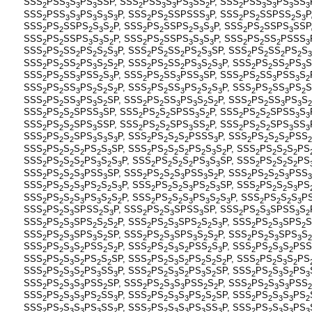
SSS
PSS
S
PS
SSP, SSS
PSS
S
PS
SS
P, SSS
PSS
S
PS
SS
2
3
3
3
2
3
3
3
2
2
3
3
3
3
SSS
PSS
S
PS
S
S
P, SSS
PS
SSPSSS
P, SSS
PS
SSPSS
S
P
2
3
3
3
3
3
2
2
3
2
2
2
3
SSS
PS
SSPS
S
S
P, SSS
PS
SSPS
S
S
P, SSS
PS
SSPS
SSP
2
2
2
3
2
2
2
2
3
3
2
2
3
SSS
PS
SSPS
S
S
P, SSS
PS
SSPS
S
S
P, SSS
PS
SS
PSSS
2
2
3
3
2
2
2
3
3
3
2
2
2
3
SSS
PS
SS
PS
S
S
P, SSS
PS
SS
PS
S
SP, SSS
PS
SS
PS
S
2
2
2
2
2
3
2
2
2
2
3
2
2
2
2
3
SSS
PS
SS
PS
S
S
P, SSS
PS
SS
PS
S
S
P, SSS
PS
SS
PS
S
2
2
2
3
2
2
2
2
2
3
2
3
2
2
2
3
SSS
PS
SS
PSS
S
P, SSS
PS
SS
PSS
SP, SSS
PS
SS
PSS
S
2
2
3
2
3
2
2
3
3
2
2
3
3
2
SSS
PS
SS
PS
S
S
P, SSS
PS
SS
PS
S
S
P, SSS
PS
SS
PS
S
2
2
3
2
2
2
2
2
3
2
2
3
2
2
3
2
SSS
PS
SS
PS
S
SP, SSS
PS
SS
PS
S
S
P, SSS
PS
SS
PS
S
2
2
3
3
2
2
2
3
3
2
2
2
2
3
3
2
SSS
PS
S
SPSS
SP, SSS
PS
S
SPSS
S
P, SSS
PS
S
SPSS
S
2
2
2
3
2
2
2
3
2
2
2
2
3
3
SSS
PS
S
SPS
SSP, SSS
PS
S
SPS
SS
P, SSS
PS
S
SPS
SS
2
2
2
3
2
2
2
3
2
2
2
2
3
3
SSS
PS
S
SPS
S
S
P, SSS
PS
S
S
PSSS
P, SSS
PS
S
S
PSS
2
2
2
3
3
3
2
2
2
2
3
2
2
2
2
2
SSS
PS
S
S
PS
S
SP, SSS
PS
S
S
PS
S
S
P, SSS
PS
S
S
PS
2
2
2
2
2
3
2
2
2
2
2
3
2
2
2
2
2
SSS
PS
S
S
PS
S
S
P, SSS
PS
S
S
PS
S
SP, SSS
PS
S
S
PS
2
2
2
2
3
2
3
2
2
2
2
3
3
2
2
2
2
SSS
PS
S
S
PSS
SP, SSS
PS
S
S
PSS
S
P, SSS
PS
S
S
PSS
2
2
2
3
3
2
2
2
3
3
2
2
2
2
3
3
SSS
PS
S
S
PS
S
S
P, SSS
PS
S
S
PS
S
SP, SSS
PS
S
S
PS
2
2
2
3
2
2
3
2
2
2
3
2
3
2
2
2
3
SSS
PS
S
S
PS
S
S
P, SSS
PS
S
S
PS
S
S
P, SSS
PS
S
S
P
2
2
2
3
3
2
2
2
2
2
3
3
2
3
2
2
2
3
SSS
PS
S
SPSS
S
P, SSS
PS
S
SPSS
SP, SSS
PS
S
SPSS
S
2
2
3
2
3
2
2
3
3
2
2
3
3
2
SSS
PS
S
SPS
S
S
P, SSS
PS
S
SPS
S
S
P, SSS
PS
S
SPS
S
2
2
3
2
2
2
2
2
3
2
2
3
2
2
3
2
SSS
PS
S
SPS
S
SP, SSS
PS
S
SPS
S
S
P, SSS
PS
S
SPS
S
2
2
3
3
2
2
2
3
3
2
2
2
2
3
3
2
SSS
PS
S
S
PSS
S
P, SSS
PS
S
S
PSS
S
P, SSS
PS
S
S
PSS
2
2
3
2
2
2
2
2
3
2
2
3
2
2
3
2
SSS
PS
S
S
PS
S
SP, SSS
PS
S
S
PS
S
S
P, SSS
PS
S
S
PS
2
2
3
2
2
2
2
2
3
2
2
2
2
2
2
3
2
SSS
PS
S
S
PS
SS
P, SSS
PS
S
S
PS
S
SP, SSS
PS
S
S
PS
2
2
3
2
3
3
2
2
3
2
3
2
2
2
3
2
3
SSS
PS
S
S
PSS
SP, SSS
PS
S
S
PSS
S
P, SSS
PS
S
S
PSS
2
2
3
3
2
2
2
3
3
2
2
2
2
3
3
2
SSS
PS
S
S
PS
SS
P, SSS
PS
S
S
PS
S
SP, SSS
PS
S
S
PS
2
2
3
3
2
3
2
2
3
3
2
2
2
2
3
3
2
SSS
PS
S
S
PS
SS
P, SSS
PS
S
S
PS
SS
P, SSS
PS
S
S
PS
2
2
3
3
3
2
2
2
3
3
3
3
2
2
3
3
3