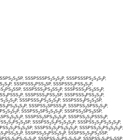
SSSPS
S
SP, SSSPSSSPS
S
S
P, SSSPSSSPS
S
S
P,
2
3
2
3
2
2
3
3
S
S
P, SSSPSSS
PSS
SP, SSSPSSS
PSS
S
P,
2
3
2
3
2
3
2
SS
PS
SSP, SSSPSSS
PS
SS
P, SSSPSSS
PS
SS
P,
2
3
2
3
2
2
3
3
SSS
PSSS
P, SSSPSSS
PSS
SP, SSSPSSS
PSS
S
P,
3
2
3
2
3
2
2
PS
S
S
P, SSSPSSS
PS
S
S
P, SSSPSSS
PS
S
SP,
2
2
2
3
2
2
3
3
2
3
SSS
PS
S
S
P, SSSPSS
SPSSS
P, SSSPSS
SPSS
S
P,
3
3
3
2
2
3
2
2
3
PS
S
S
P, SSSPSS
SPS
S
S
P, SSSPSS
SPS
SSP,
2
3
2
2
2
3
3
2
3
SPS
S
S
P, SSSPSS
SPS
S
S
P, SSSPSS
S
PSSS
P,
2
3
3
2
2
3
3
3
2
2
3
PSS
S
PS
S
SP, SSSPSS
S
PS
S
S
P, SSSPSS
S
PS
S
S
P,
2
2
2
3
2
2
2
3
2
2
2
2
3
3
SPSS
S
PS
S
SP, SSSPSS
S
PS
S
S
P, SSSPSS
S
PS
S
S
P,
2
2
3
3
2
2
3
3
2
2
2
3
3
3
S
PSS
S
P, SSSPSS
S
PSS
S
P, SSSPSS
S
PS
SSP,
2
3
3
2
2
3
3
3
2
3
2
SSPSS
S
PS
S
S
P, SSSPSS
S
PS
S
S
P, SSSPSS
S
PS
SSP,
2
3
2
3
2
2
3
2
3
3
2
3
3