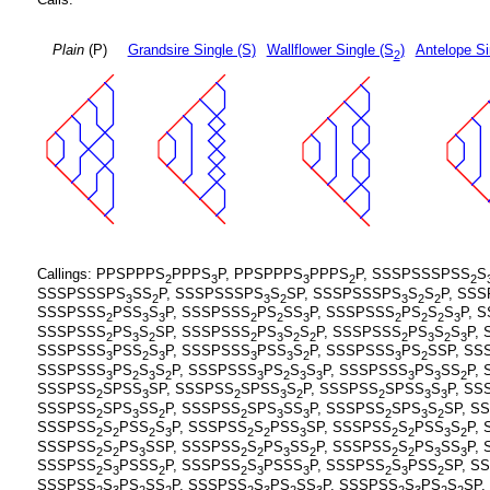
Plain
(P)
Grandsire Single (S)
Wallflower Single (S
)
Antelope Si
2
Callings: PPSPPPS
PPPS
P, PPSPPPS
PPPS
P, SSSPSSSPSS
S
2
3
3
2
2
SSSPSSSPS
SS
P, SSSPSSSPS
S
SP, SSSPSSSPS
S
S
P, SS
3
2
3
2
3
2
2
SSSPSSS
PSS
S
P, SSSPSSS
PS
SS
P, SSSPSSS
PS
S
S
P, 
2
3
3
2
2
3
2
2
2
3
SSSPSSS
PS
S
SP, SSSPSSS
PS
S
S
P, SSSPSSS
PS
S
S
P,
2
3
2
2
3
2
2
2
3
2
3
SSSPSSS
PSS
S
P, SSSPSSS
PSS
S
P, SSSPSSS
PS
SSP, SS
3
2
3
3
3
2
3
2
SSSPSSS
PS
S
S
P, SSSPSSS
PS
S
S
P, SSSPSSS
PS
SS
P,
3
2
3
2
3
2
3
3
3
3
2
SSSPSS
SPSS
SP, SSSPSS
SPSS
S
P, SSSPSS
SPSS
S
P, SS
2
3
2
3
2
2
3
3
SSSPSS
SPS
SS
P, SSSPSS
SPS
SS
P, SSSPSS
SPS
S
SP, S
2
3
2
2
3
3
2
3
2
SSSPSS
S
PSS
S
P, SSSPSS
S
PSS
SP, SSSPSS
S
PSS
S
P,
2
2
2
3
2
2
3
2
2
3
2
SSSPSS
S
PS
SSP, SSSPSS
S
PS
SS
P, SSSPSS
S
PS
SS
P,
2
2
3
2
2
3
2
2
2
3
3
SSSPSS
S
PSSS
P, SSSPSS
S
PSSS
P, SSSPSS
S
PSS
SP, S
2
3
2
2
3
3
2
3
2
SSSPSS
S
PS
SS
P, SSSPSS
S
PS
SS
P, SSSPSS
S
PS
S
SP,
2
3
2
2
2
3
2
3
2
3
2
2