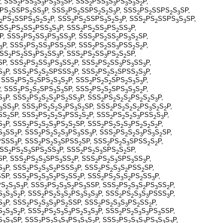
, SSS
PSS
S
PS
S
SP, SSS
PSS
S
PS
S
S
P,
2
3
3
3
3
2
3
3
3
3
2
PS
SSPS
SS
P, SSS
PS
SSPS
S
S
P, SSS
PS
SSPS
S
SP,
2
2
3
2
2
2
2
3
2
2
2
3
PS
SSPS
S
S
P, SSS
PS
SSPS
S
S
P, SSS
PS
SSPS
S
SP,
2
2
3
2
2
2
2
3
2
3
2
2
3
3
SSS
PS
SS
PSS
S
P, SSS
PS
SS
PS
SS
P,
2
2
2
3
3
2
2
2
2
3
P, SSS
PS
SS
PS
SS
P, SSS
PS
SS
PS
S
SP,
2
2
2
3
3
2
2
2
3
2
P, SSS
PS
SS
PSS
SP, SSS
PS
SS
PSS
S
P,
3
2
2
3
2
2
2
3
2
2
SSS
PS
SS
PS
SS
P, SSS
PS
SS
PS
S
SP,
2
2
3
2
3
2
2
3
2
2
SP, SSS
PS
SS
PS
SS
P, SSS
PS
SS
PS
SS
P,
2
2
3
3
2
2
2
3
3
3
S
P, SSS
PS
S
SPSSS
P, SSS
PS
S
SPSS
S
P,
3
2
2
2
3
2
2
2
2
3
 SSS
PS
S
SPS
S
S
P, SSS
PS
S
SPS
S
S
P,
2
2
2
2
3
2
2
2
2
2
3
3
, SSS
PS
S
SPS
S
SP, SSS
PS
S
SPS
S
S
P,
2
2
2
3
3
2
2
2
3
3
2
S
P, SSS
PS
S
S
PS
SS
P, SSS
PS
S
S
PS
S
S
P,
3
2
2
2
2
2
3
2
2
2
2
2
2
3
SS
P, SSS
PS
S
S
PS
S
SP, SSS
PS
S
S
PS
S
S
P,
3
3
2
2
2
2
3
2
2
2
2
2
3
2
2
SS
SP, SSS
PS
S
S
PSS
S
P, SSS
PS
S
S
PSS
S
P,
2
2
2
2
3
2
2
2
2
2
3
2
3
S
P, SSS
PS
S
S
PS
S
SP, SSS
PS
S
S
PS
S
S
P,
3
2
2
2
3
2
2
2
2
2
3
2
2
2
S
SS
P, SSS
PS
S
S
PS
SS
P, SSS
PS
S
S
PS
S
SP,
3
2
2
2
2
3
3
3
2
2
2
3
3
2
PSSS
P, SSS
PS
S
SPSS
SP, SSS
PS
S
SPSS
S
P,
3
2
2
3
2
2
2
3
2
2
SSS
PS
S
SPS
SS
P, SSS
PS
S
SPS
S
SP,
2
2
3
2
3
2
2
3
2
2
SP, SSS
PS
S
SPS
SS
P, SSS
PS
S
SPS
SS
P,
2
2
3
3
2
2
2
3
3
3
S
P, SSS
PS
S
S
PSSS
P, SSS
PS
S
S
PSS
SP,
3
2
2
3
2
3
2
2
3
2
2
SSP, SSS
PS
S
S
PS
SS
P, SSS
PS
S
S
PS
SS
P,
2
2
3
2
2
2
2
2
3
2
2
3
PS
S
S
P, SSS
PS
S
S
PS
SSP, SSS
PS
S
S
PS
SS
P,
2
3
3
2
2
3
2
3
2
2
3
2
3
2
S
S
S
P, SSS
PS
S
S
PS
S
S
P, SSS
PS
S
S
PSSS
P,
3
3
2
2
2
3
2
3
3
3
2
2
3
3
3
S
P, SSS
PS
S
S
PS
SSP, SSS
PS
S
S
PS
SS
P,
3
2
2
3
3
2
2
2
3
3
2
2
S
S
S
P, SSS
PS
S
S
PS
S
S
P, SSS
PS
S
S
PS
SSP,
2
3
2
2
2
3
3
2
3
3
2
2
3
3
3
S
S
SP, SSS
PS
S
S
PS
S
S
P, SSS
PS
S
S
PS
S
S
P,
3
3
2
2
3
3
3
3
2
2
2
3
3
3
3
3