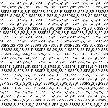
 SSSPSS
S
PS
S
S
P, SSSPSS
S
PS
S
S
P, SSSPSS
S
PS
S
SP, S
2
3
3
2
2
2
3
3
2
3
2
3
3
3
SPSS
SPSS
S
P, SSSPSS
SPS
SSP, SSSPSS
SPS
SS
P, SSSPSS
SP
3
3
2
3
2
3
2
2
3
 SSSPSS
SPS
S
S
P, SSSPSS
SPS
SS
P, SSSPSS
SPS
S
SP, SSSPS
3
2
3
3
3
3
2
3
3
2
SSPSS
S
PSS
S
P, SSSPSS
S
PSS
S
P, SSSPSS
S
PSS
SP, SSSPSS
3
2
2
2
3
2
2
3
3
2
3
 SSSPSS
S
PS
S
S
P, SSSPSS
S
PS
S
S
P, SSSPSS
S
PS
S
SP, S
3
2
2
2
2
3
2
2
2
3
3
2
2
3
 SSSPSS
S
PS
S
S
P, SSSPSS
S
PS
S
S
P, SSSPSS
S
PS
S
SP, S
3
2
3
2
2
3
2
3
2
3
3
2
3
3
 SSSPSS
S
PSS
S
P, SSSPSS
S
PS
SSP, SSSPSS
S
PS
SS
P, SSSPS
3
3
3
2
3
3
2
3
3
2
2
P, SSSPSS
S
PS
S
S
P, SSSPSS
S
PS
SS
P, SSSPSS
S
PS
S
SP, S
3
3
2
3
3
3
3
3
2
3
3
3
2
PS
SSPSS
S
P, SSSPS
SSPSS
S
P, SSSPS
SSPS
SS
P, SSSPS
SSP
2
3
2
2
3
3
2
2
3
2
SSPS
SSPS
SS
P, SSSPS
SSPS
S
SP, SSSPS
SSPS
S
S
P, SSSPS
S
2
3
3
2
3
2
2
3
2
2
2
 SSSPS
SS
PSS
SP, SSSPS
SS
PSS
S
P, SSSPS
SS
PSS
S
P, SSSPS
2
2
3
2
2
3
2
2
2
3
3
, SSSPS
SS
PS
SS
P, SSSPS
SS
PS
SS
P, SSSPS
SS
PS
S
SP, SS
2
2
3
2
2
2
3
3
2
2
3
2
, SSSPS
SS
PSSS
P, SSSPS
SS
PSS
SP, SSSPS
SS
PSS
S
P, SSSP
2
3
3
2
3
2
2
3
2
2
 SSSPS
SS
PS
SS
P, SSSPS
SS
PS
S
SP, SSSPS
SS
PS
S
S
P, SSS
2
3
2
3
2
3
2
2
2
3
2
2
2
 SSSPS
SS
PS
SS
P, SSSPS
SS
PS
S
SP, SSSPS
SS
PS
S
S
P, SS
2
3
3
3
2
3
3
2
2
3
3
2
2
 SSSPS
S
SPSS
SP, SSSPS
S
SPSS
S
P, SSSPS
S
SPSS
S
P, SSSP
2
2
3
2
2
3
2
2
2
3
3
, SSSPS
S
SPS
SS
P, SSSPS
S
SPS
SS
P, SSSPS
S
SPS
S
SP, SS
2
2
3
2
2
2
3
3
2
2
3
2
P, SSSPS
S
S
PSS
S
P, SSSPS
S
S
PSS
SP, SSSPS
S
S
PSS
S
P, 
2
2
2
2
3
2
2
2
3
2
2
2
3
2
S
P, SSSPS
S
S
PS
S
S
P, SSSPS
S
S
PS
SSP, SSSPS
S
S
PS
SS
2
2
2
2
2
3
3
2
2
2
3
2
2
2
3
2
SP, SSSPS
S
S
PS
S
S
P, SSSPS
S
S
PS
S
S
P, SSSPS
S
S
PSSS
3
2
2
2
3
3
2
2
2
2
3
3
3
2
2
3
P, SSSPS
S
S
PSS
S
P, SSSPS
S
S
PSS
S
P, SSSPS
S
S
PS
SSP, 
2
2
3
3
2
2
2
3
3
3
2
2
3
2
S
P, SSSPS
S
S
PS
S
SP, SSSPS
S
S
PS
S
S
P, SSSPS
S
S
PS
S
3
2
2
3
2
3
2
2
3
2
3
2
2
2
3
2
3
S
P, SSSPS
S
S
PS
S
S
P, SSSPS
S
S
PS
S
SP, SSSPS
S
S
PS
S
S
2
2
2
3
3
2
3
2
2
3
3
3
2
2
3
3
3
SSSPS
S
SPSS
S
P, SSSPS
S
SPSS
SP, SSSPS
S
SPSS
S
P, SSSPS
2
3
2
3
2
3
3
2
3
3
2
2
, SSSPS
S
SPS
S
S
P, SSSPS
S
SPS
S
SP, SSSPS
S
SPS
S
S
P, S
2
3
2
2
3
2
3
2
3
2
3
2
3
2