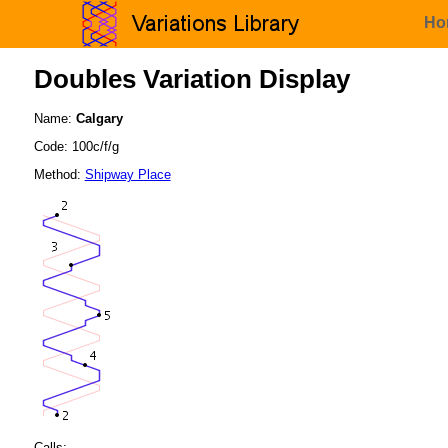
Ho
Doubles Variation Display
Name:
Calgary
Code: 100c/f/g
Method:
Shipway Place
Calls: